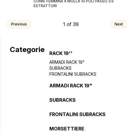
CONN. FEMMINA A MOLLA 10 POLI PASSO 3.5
ESTRATTORI
Consenso obbligatorio
Consenso promozioni
1
of
39
Previous
Next
Consenso profilazione
Consenso terze parti
Invia la richiesta
Categorie
RACK 19''
ARMADI RACK 19"
SUBRACKS
FRONTALINI SUBRACKS
ARMADI RACK 19"
SUBRACKS
FRONTALINI SUBRACKS
MORSETTIERE