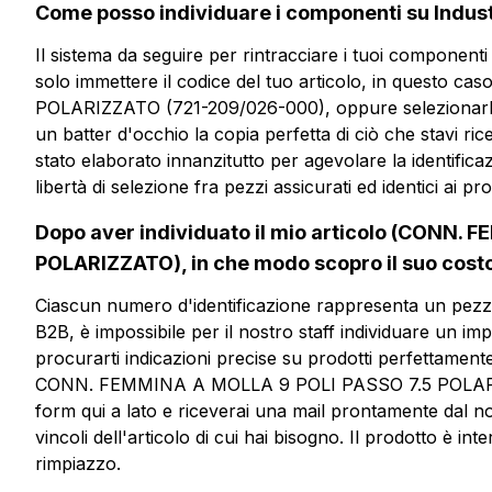
Vuoi ricevere
Come posso individuare i componenti su Indust
più informazioni?
Il sistema da seguire per rintracciare i tuoi componenti
solo immettere il codice del tuo articolo, in quest
POLARIZZATO (721-209/026-000), oppure selezionarlo t
CFP209-7.5-S
un batter d'occhio la copia perfetta di ciò che stavi ric
stato elaborato innanzitutto per agevolare la identific
CONN. FEMMINA A MOLLA 9 
libertà di selezione fra pezzi assicurati ed identici ai pro
7.5 POLARIZZATO
Dopo aver individuato il mio articolo (CONN.
POLARIZZATO), in che modo scopro il suo cost
Scheda tecnica
Ciascun numero d'identificazione rappresenta un pez
B2B, è impossibile per il nostro staff individuare un im
procurarti indicazioni precise su prodotti perfettament
CONN. FEMMINA A MOLLA 9 POLI PASSO 7.5 POLARIZZ
form qui a lato e riceverai una mail prontamente dal n
vincoli dell'articolo di cui hai bisogno. Il prodotto è 
rimpiazzo.