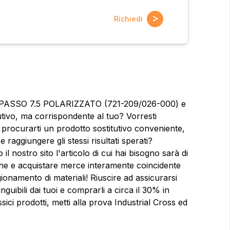
>
Richiedi
 PASSO 7.5 POLARIZZATO (721-209/026-000) e
ivo, ma corrispondente al tuo? Vorresti
 procurarti un prodotto sostitutivo conveniente,
raggiungere gli stessi risultati sperati?
o il nostro sito l'articolo di cui hai bisogno sarà di
azione e acquistare merce interamente coincidente
igionamento di materiali! Riuscire ad assicurarsi
nguibili dai tuoi e comprarli a circa il 30% in
ici prodotti, metti alla prova Industrial Cross ed
ioni?
Nome
Nome