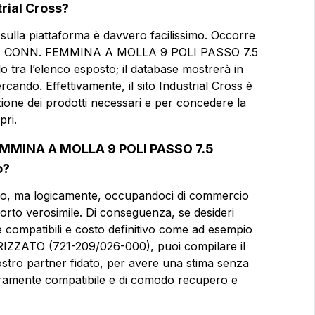
rial Cross?
 sulla piattaforma è davvero facilissimo. Occorre
Email
Email
o caso CONN. FEMMINA A MOLLA 9 POLI PASSO 7.5
ra l’elenco esposto; il database mostrerà in
ercando. Effettivamente, il sito Industrial Cross è
Azienda
Azienda
azione dei prodotti necessari e per concedere la
POLI PASSO
pri.
 FEMMINA A MOLLA 9 POLI PASSO 7.5
Note
Note
o?
zo, ma logicamente, occupandoci di commercio
porto verosimile. Di conseguenza, se desideri
Consenso obbligatorio
Consenso obbligatorio
e compatibili e costo definitivo come ad esempio
ATO (721-209/026-000), puoi compilare il
Consenso profilazione
Consenso profilazione
ostro partner fidato, per avere una stima senza
interamente compatibile e di comodo recupero e
Invia la 