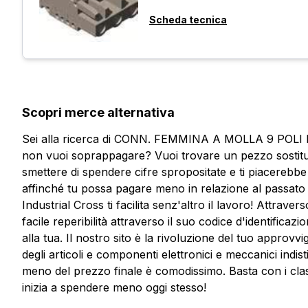
Scheda tecnica
Scopri merce alternativa
Sei alla ricerca di CONN. FEMMINA A MOLLA 9 POLI
non vuoi soprappagare? Vuoi trovare un pezzo sostitut
smettere di spendere cifre spropositate e ti piacerebbe
affinché tu possa pagare meno in relazione al passato e 
Industrial Cross ti facilita senz'altro il lavoro! Attravers
facile reperibilità attraverso il suo codice d'identific
alla tua. Il nostro sito è la rivoluzione del tuo approvv
degli articoli e componenti elettronici e meccanici indisti
meno del prezzo finale è comodissimo. Basta con i class
Vuoi ricevere maggiori informaz
inizia a spendere meno oggi stesso!
Compila il form per richiedere un preventivo