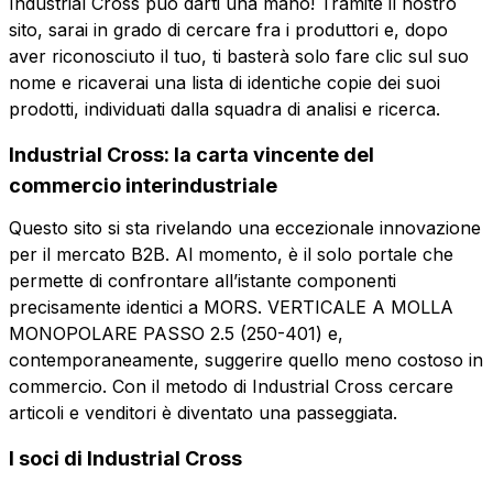
Industrial Cross può darti una mano! Tramite il nostro
Consenso
Consenso
Consenso
Consenso
sito, sarai in grado di cercare fra i produttori e, dopo
obbligatorio
obbligatorio
promozioni
promozioni
Consenso profilazione
Consenso terze parti
aver riconosciuto il tuo, ti basterà solo fare clic sul suo
Consenso
Consenso
Consenso terze
Consenso terze
nome e ricaverai una lista di identiche copie dei suoi
profilazione
profilazione
parti
parti
prodotti, individuati dalla squadra di analisi e ricerca.
Invia la richiesta
Industrial Cross: la carta vincente del
Invia la richiesta
Invia la richiesta
commercio interindustriale
Questo sito si sta rivelando una eccezionale innovazione
per il mercato B2B. Al momento, è il solo portale che
permette di confrontare all’istante componenti
precisamente identici a MORS. VERTICALE A MOLLA
MONOPOLARE PASSO 2.5 (250-401) e,
contemporaneamente, suggerire quello meno costoso in
commercio. Con il metodo di Industrial Cross cercare
articoli e venditori è diventato una passeggiata.
I soci di Industrial Cross