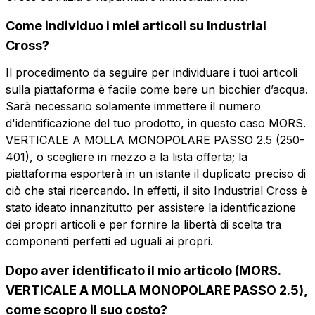
Come individuo i miei articoli su Industrial
Cross?
Il procedimento da seguire per individuare i tuoi articoli
sulla piattaforma è facile come bere un bicchier d’acqua.
Sarà necessario solamente immettere il numero
d'identificazione del tuo prodotto, in questo caso MORS.
VERTICALE A MOLLA MONOPOLARE PASSO 2.5 (250-
401), o scegliere in mezzo a la lista offerta; la
piattaforma esporterà in un istante il duplicato preciso di
ciò che stai ricercando. In effetti, il sito Industrial Cross è
Vuoi ricevere maggiori
Vuoi ricevere maggiori
stato ideato innanzitutto per assistere la identificazione
informazioni?
informazioni?
dei propri articoli e per fornire la libertà di scelta tra
Vuoi ricevere
Compila il form per richiedere un preventivo
Compila il form per richiedere un preventivo
componenti perfetti ed uguali ai propri.
più informazioni?
MRM11-2.5-V1
MRM11-2.5-V
Dopo aver identificato il mio articolo (MORS.
Nome
MORS. VERTICALE A MOLLA
MORS. VERTICALE A MOLLA
VERTICALE A MOLLA MONOPOLARE PASSO 2.5),
MONOPOLARE PASSO 2.5
MONOPOLARE PASSO 2.5
come scopro il suo costo?