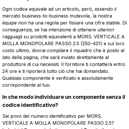
Ogni codice equivale ad un articolo, però, essendo il
Telefono
Scheda tecnica
Scheda tecnica
mercato business-to-business mutevole, la nostra
équipe non ha una regola per fissare una cifra stabile. Di
conseguenza, se hai intenzione di ottenere ulteriori
Email
Nome
Nome
Telefono
Telefono
ragguagli su prodotti equivalenti a MORS. VERTICALE A
MOLLA MONOPOLARE PASSO 2.5 (250-401) e sul loro
costo ultimo, dovrai compilare il riquadro che è posto al
Email
Email
Azienda
lato della pagina, che sarà inviato direttamente al
produttore di cui necessiti. Il fornitore ti contatterà entro
24 ore e ti riporterà tutto ciò che hai domandato.
Ruolo
Qualsiasi componente è verificato e assolutamente
Azienda
Azienda
Ruolo
Ruolo
corrispondente al tuo.
In che modo individuare un componente senza il
Note
Note
Note
codice identificativo?
Sei privo del numero identificativo per MORS.
VERTICALE A MOLLA MONOPOLARE PASSO 2.5?
Consenso obbligatorio
Consenso promozioni