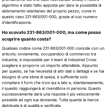
algoritmo è stato fatto apposta per dare la possibilità di
abbinamento istantaneo del proprio pezzo, come in
questo caso 231-863/001-000, grazie al suo numero
d'identificazione.
Vuoi ricevere maggiori
Ho scovato 231-863/001-000, ma come posso
informazioni?
scoprire quanto costa?
Vuoi ricevere
Compila il form per richiedere un preventivo
Qualsiasi codice come 231-863/001-000 coincide con un
più informazioni?
articolo; ovviamente, occupandoci di commercio tra
CMP203-7.5-HP
industrie, è impossibile per il team di Industrial Cross
Nome
CONN. MASCHIO ORIZZ. CHIUSO 3 POLI
scegliere e proporre un importo attendibile. Appunto
PASSO 7.5 POLARIZZATO
per questo, se hai necessità di altri dati o dettagli e se hai
bisogno di una stima di spesa, è sufficiente solo
Telefono
Scheda tecnica
compilare il form che trovi qui a lato e, istantaneamente,
il quesito raggiungerà al rivenditore in persona. Questo
successivamente darà una risposta il più velocemente
Email
Nome
Telefono
possibile ad ogni tua domanda. Tutta quanta la merce
distribuita è di qualità e verificata.