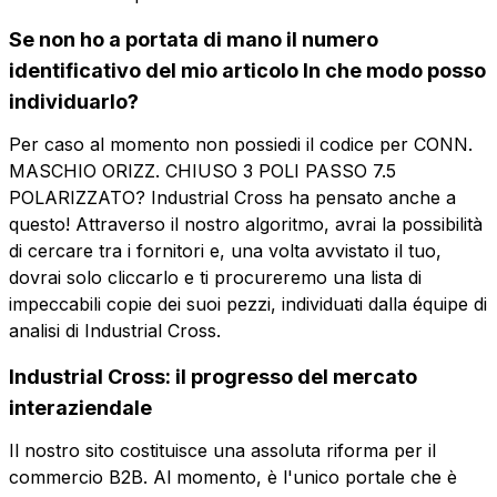
Se non ho a portata di mano il numero
Email
Azienda
identificativo del mio articolo In che modo posso
individuarlo?
Ruolo
Azienda
Ruolo
Per caso al momento non possiedi il codice per CONN.
MASCHIO ORIZZ. CHIUSO 3 POLI PASSO 7.5
POLARIZZATO? Industrial Cross ha pensato anche a
Note
questo! Attraverso il nostro algoritmo, avrai la possibilità
Note
di cercare tra i fornitori e, una volta avvistato il tuo,
dovrai solo cliccarlo e ti procureremo una lista di
impeccabili copie dei suoi pezzi, individuati dalla équipe di
Consenso obbligatorio
Consenso promozioni
analisi di Industrial Cross.
Consenso
Consenso
obbligatorio
promozioni
Consenso profilazione
Consenso terze parti
Industrial Cross: il progresso del mercato
Consenso
Consenso terze
interaziendale
profilazione
parti
Invia la richiesta
Il nostro sito costituisce una assoluta riforma per il
commercio B2B. Al momento, è l'unico portale che è