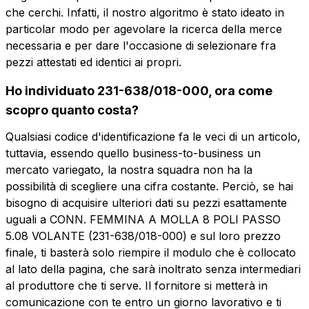
che cerchi. Infatti, il nostro algoritmo è stato ideato in
particolar modo per agevolare la ricerca della merce
necessaria e per dare l'occasione di selezionare fra
pezzi attestati ed identici ai propri.
Ho individuato 231-638/018-000, ora come
Vuoi ricevere maggiori
scopro quanto costa?
informazioni?
Qualsiasi codice d'identificazione fa le veci di un articolo,
Vuoi ricevere
Compila il form per richiedere un preventivo
tuttavia, essendo quello business-to-business un
più informazioni?
mercato variegato, la nostra squadra non ha la
CFP308-5.08-P
possibilità di scegliere una cifra costante. Perciò, se hai
Nome
CONN. FEMMINA A MOLLA 8 POLI
bisogno di acquisire ulteriori dati su pezzi esattamente
PASSO 5.08 VOLANTE
uguali a CONN. FEMMINA A MOLLA 8 POLI PASSO
5.08 VOLANTE (231-638/018-000) e sul loro prezzo
Telefono
finale, ti basterà solo riempire il modulo che è collocato
Scheda tecnica
al lato della pagina, che sarà inoltrato senza intermediari
al produttore che ti serve. Il fornitore si metterà in
comunicazione con te entro un giorno lavorativo e ti
Email
Nome
Telefono