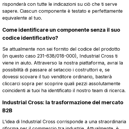
risponderà con tutte le indicazioni su ciò che ti serve
sapere. Ciascun componente è testato e perfettamente
equivalente al tuo.
Email
Azienda
Come identificare un componente senza il suo
codice identificativo?
Ruolo
Azienda
Ruolo
Se attualmente non sei fornito del codice del prodotto
(in questo caso 231-638/018-000), Industrial Cross ti
viene in aiuto. Attraverso la nostra piattaforma, avrai la
Note
Note
possibilità di passare al setaccio i costruttori e, se
dovessi scovare il tuo venditore ordinario, basterà
cliccarci sopra per scoprire quali pezzi assolutamente
coincidenti ai tuoi ha identificato il nostro team di ricerca.
Consenso obbligatorio
Consenso promozioni
Consenso
Consenso
Industrial Cross: la trasformazione del mercato
obbligatorio
promozioni
Consenso profilazione
Consenso terze parti
B2B
Consenso
Consenso terze
profilazione
parti
L'idea di Industrial Cross corrisponde a una straordinaria
Invia la richiesta
riforma per il commercio tra industrie. Attualmente, è