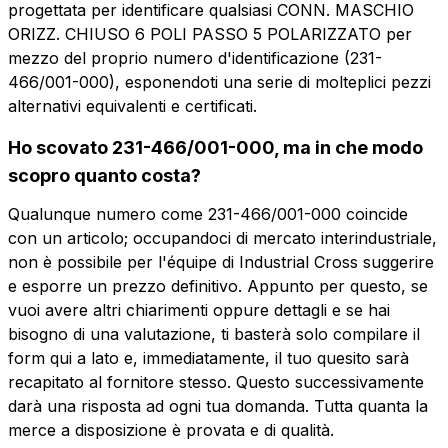
progettata per identificare qualsiasi CONN. MASCHIO
ORIZZ. CHIUSO 6 POLI PASSO 5 POLARIZZATO per
mezzo del proprio numero d'identificazione (231-
466/001-000), esponendoti una serie di molteplici pezzi
alternativi equivalenti e certificati.
Vuoi ricevere maggiori
Ho scovato 231-466/001-000, ma in che modo
informazioni?
scopro quanto costa?
Vuoi ricevere
Compila il form per richiedere un preventivo
più informazioni?
Qualunque numero come 231-466/001-000 coincide
CMP106-5-HP
con un articolo; occupandoci di mercato interindustriale,
non è possibile per l'équipe di Industrial Cross suggerire
Nome
CONN. MASCHIO ORIZZ. CHIUSO 6 POLI
PASSO 5 POLARIZZATO
e esporre un prezzo definitivo. Appunto per questo, se
vuoi avere altri chiarimenti oppure dettagli e se hai
bisogno di una valutazione, ti basterà solo compilare il
Telefono
Scheda tecnica
form qui a lato e, immediatamente, il tuo quesito sarà
recapitato al fornitore stesso. Questo successivamente
darà una risposta ad ogni tua domanda. Tutta quanta la
Email
Nome
Telefono
merce a disposizione è provata e di qualità.