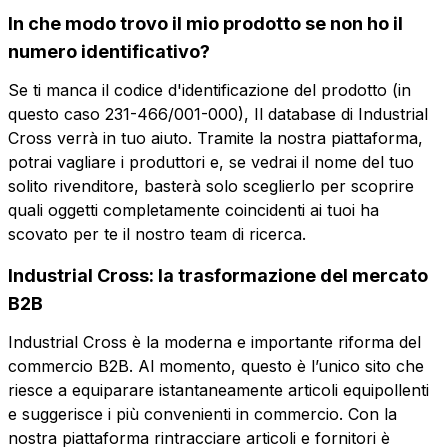
In che modo trovo il mio prodotto se non ho il
Email
Azienda
numero identificativo?
Se ti manca il codice d'identificazione del prodotto (in
questo caso 231-466/001-000), Il database di Industrial
Ruolo
Azienda
Ruolo
Cross verrà in tuo aiuto. Tramite la nostra piattaforma,
potrai vagliare i produttori e, se vedrai il nome del tuo
solito rivenditore, basterà solo sceglierlo per scoprire
Note
Note
quali oggetti completamente coincidenti ai tuoi ha
scovato per te il nostro team di ricerca.
Industrial Cross: la trasformazione del mercato
Consenso obbligatorio
Consenso promozioni
B2B
Consenso
Consenso
obbligatorio
promozioni
Consenso profilazione
Consenso terze parti
Industrial Cross è la moderna e importante riforma del
commercio B2B. Al momento, questo è l’unico sito che
Consenso
Consenso terze
profilazione
parti
riesce a equiparare istantaneamente articoli equipollenti
Invia la richiesta
e suggerisce i più convenienti in commercio. Con la
nostra piattaforma rintracciare articoli e fornitori è