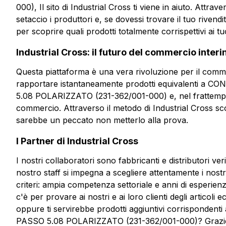
000), Il sito di Industrial Cross ti viene in aiuto. Attra
setaccio i produttori e, se dovessi trovare il tuo rivendi
per scoprire quali prodotti totalmente corrispettivi ai t
Industrial Cross: il futuro del commercio interi
Questa piattaforma è una vera rivoluzione per il commer
rapportare istantaneamente prodotti equivalenti a
5.08 POLARIZZATO (231-362/001-000) e, nel frattemp
commercio. Attraverso il metodo di Industrial Cross sc
sarebbe un peccato non metterlo alla prova.
I Partner di Industrial Cross
I nostri collaboratori sono fabbricanti e distributori ve
nostro staff si impegna a scegliere attentamente i nost
criteri: ampia competenza settoriale e anni di esperie
c'è per provare ai nostri e ai loro clienti degli articoli
oppure ti servirebbe prodotti aggiuntivi corrispond
PASSO 5.08 POLARIZZATO (231-362/001-000)? Grazie al