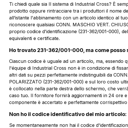
più informazioni?
Ti chiedi quale sia Il sistema di Industrial Cross? È sem
prodotto oppure rintracciare tra i produttori il nome de
all’istante l'abbinamento con un articolo identico al tuo
riconoscere qualsiasi CONN. MASCHIO VERT. CHIUS
CMP102-5.08-V
proprio codice d'identificazione (231-362/001-000), de
equivalenti e certificate.
CONN. MASCHIO VERT. CHIU
PASSO 5.08 POLARIZZATO
Ho trovato 231-362/001-000, ma come posso s
Ciascun codice è uguale ad un articolo, ma, essendo qu
Scheda tecnica
l'équipe di Industrial Cross non è in condizione di fissa
altri dati su pezzi perfettamente indistinguibili d
POLARIZZATO (231-362/001-000) e sul loro costo ultim
è collocato nella parte destra dello schermo, che verr
caso tuo. Il fornitore fornirà aggiornamenti in 24 ore e 
componente è accertato e perfettamente corrispettivo 
Non ho il codice identificativo del mio articol
Se momentaneamente non hai il codice d'identificazion