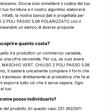
plicissimo. Dovrai solo immettere il codice del tuo
Email
Email
l tuo fornitore e il nostro algoritmo elaborerà
. Infatti, la nostra banca dati è progettata per
O 2 POLI PASSO 5.08 POLARIZZATO con il
P
Azienda
Azienda
lineandoti un elenco di diverse proposte
SO 2 POLI
coprire quanto costa?
Note
Note
ello tra produttori un commercio variabile,
re una cifra verosimile. Per cui, se vuoi avere
a CONN. MASCHIO VERT. CHIUSO 2 POLI PASSO 5.08
o, ti basterà unicamente compilare il form che
Consenso obbligatorio
Consenso obbligatorio
à trasmesso direttamente al produttore che fa al
Consenso profilazione
Consenso profilazione
ti esporrà tutto ciò che ti serve sapere. Ogni
al tuo.
Invia la 
o: come posso individuarlo?
e del prodotto (in questo caso 231-362/001-