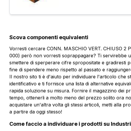
Scova componenti equivalenti
Vorresti cercare CONN. MASCHIO VERT. CHIUSO 2 
000) però non vorresti soprappagare? Ti servirebbe un
smettere di sperperare cifre spropositate e gradiresti p
fine di spendere meno rispetto al passato e raggiungere i
Il nostro sito ti è d'aiuto per individuare l'articolo ch
identificativo e ti fornisce una lista di alternative equiv
rapida soluzione su misura. Fornire il magazzino dei pro
tempo, ottenerli a molto meno del prezzo solito ora no
acquistare un'altra volta gli stessi articoli, metti alla
Vuoi ricevere maggiori informaz
a partire da oggi stesso!
Compila il form per richiedere un preventivo
Vuoi ricevere
Come faccio a individuare i prodotti su Industr