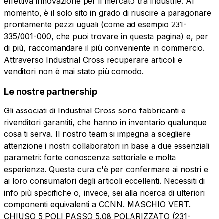
effettiva innovazione per il mercato tra industrie. Al
Invia la richiesta
momento, è il solo sito in grado di riuscire a paragonare
prontamente pezzi uguali (come ad esempio 231-
335/001-000, che puoi trovare in questa pagina) e, per
di più, raccomandare il più conveniente in commercio.
Attraverso Industrial Cross recuperare articoli e
venditori non è mai stato più comodo.
Le nostre partnership
Gli associati di Industrial Cross sono fabbricanti e
rivenditori garantiti, che hanno in inventario qualunque
cosa ti serva. Il nostro team si impegna a scegliere
attenzione i nostri collaboratori in base a due essenziali
parametri: forte conoscenza settoriale e molta
esperienza. Questa cura c'è per confermare ai nostri e
ai loro consumatori degli articoli eccellenti. Necessiti di
info più specifiche o, invece, sei alla ricerca di ulteriori
componenti equivalenti a CONN. MASCHIO VERT.
CHIUSO 5 POLI PASSO 5.08 POLARIZZATO (231-