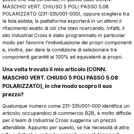
MASCHIO VERT. CHIUSO 5 POLI PASSO 5.08
POLARIZZATO (231-335/001-000), oppure scegliere tra
la lista esibita; la piattaforma esporterà in un attimo il
rifacimento esatto di ciò che stavi ricercando. Infatti, il
sito Industrial Cross è stato programmato in particolar
Vuoi ricevere maggiori
modo per favorire l'individuazione dei propri componenti
informazioni?
e, inoltre, per dare la condizione di selezionare tra
Vuoi ricevere
componenti garantiti al 100% ed equivalenti ai propri.
Compila il form per richiedere un preventivo
più informazioni?
Una volta trovato il mio articolo (CONN.
CMP105-5.08-CV
MASCHIO VERT. CHIUSO 5 POLI PASSO 5.08
Nome
CONN. MASCHIO VERT. CHIUSO 5 POLI
POLARIZZATO), in che modo scopro il suo
PASSO 5.08 POLARIZZATO
prezzo?
Telefono
Qualunque numero come 231-335/001-000 identifica un
Scheda tecnica
articolo; occupandoci di commercio B2B, è molto difficile
per il team di Industrial Cross suggerire un prezzo
Email
Nome
Telefono
attendibile. Appunto per questo, se hai necessità di altre