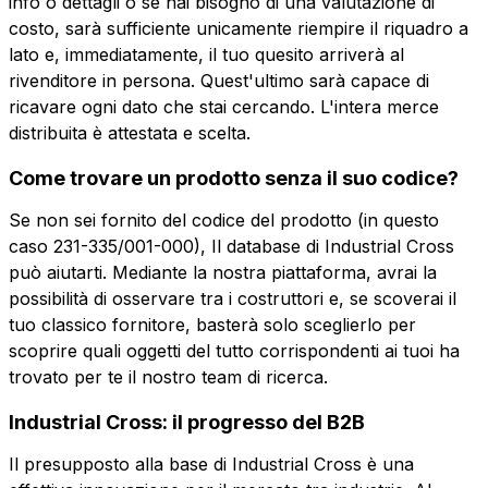
info o dettagli o se hai bisogno di una valutazione di
costo, sarà sufficiente unicamente riempire il riquadro a
lato e, immediatamente, il tuo quesito arriverà al
Email
Azienda
rivenditore in persona. Quest'ultimo sarà capace di
ricavare ogni dato che stai cercando. L'intera merce
distribuita è attestata e scelta.
Ruolo
Azienda
Ruolo
Come trovare un prodotto senza il suo codice?
Se non sei fornito del codice del prodotto (in questo
Note
Note
caso 231-335/001-000), Il database di Industrial Cross
può aiutarti. Mediante la nostra piattaforma, avrai la
possibilità di osservare tra i costruttori e, se scoverai il
tuo classico fornitore, basterà solo sceglierlo per
Consenso obbligatorio
Consenso promozioni
Consenso
Consenso
scoprire quali oggetti del tutto corrispondenti ai tuoi ha
obbligatorio
promozioni
Consenso profilazione
Consenso terze parti
trovato per te il nostro team di ricerca.
Consenso
Consenso terze
Industrial Cross: il progresso del B2B
profilazione
parti
Invia la richiesta
Il presupposto alla base di Industrial Cross è una