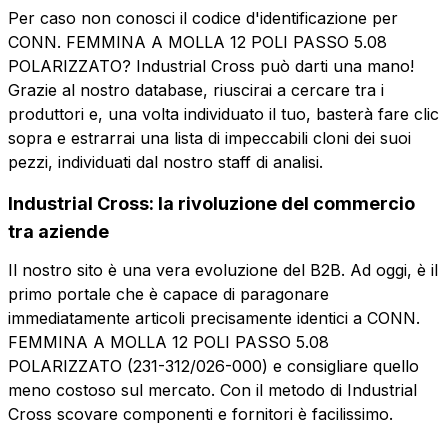
Per caso non conosci il codice d'identificazione per
Ruolo
CONN. FEMMINA A MOLLA 12 POLI PASSO 5.08
Azienda
Ruolo
POLARIZZATO? Industrial Cross può darti una mano!
Grazie al nostro database, riuscirai a cercare tra i
produttori e, una volta individuato il tuo, basterà fare clic
Note
Note
sopra e estrarrai una lista di impeccabili cloni dei suoi
pezzi, individuati dal nostro staff di analisi.
Industrial Cross: la rivoluzione del commercio
Consenso obbligatorio
Consenso promozioni
Consenso
Consenso
tra aziende
obbligatorio
promozioni
Consenso profilazione
Consenso terze parti
Il nostro sito è una vera evoluzione del B2B. Ad oggi, è il
Consenso
Consenso terze
primo portale che è capace di paragonare
profilazione
parti
immediatamente articoli precisamente identici a CONN.
Invia la richiesta
FEMMINA A MOLLA 12 POLI PASSO 5.08
POLARIZZATO (231-312/026-000) e consigliare quello
Invia la richiesta
meno costoso sul mercato. Con il metodo di Industrial
Cross scovare componenti e fornitori è facilissimo.