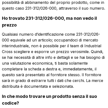
possibilità di abbinamento del proprio prodotto, come in
questo caso 231-312/026-000, attraverso il suo numero.
Vuoi ricevere maggiori
informazioni?
Ho trovato 231-312/026-000, ma non vedo il
Vuoi ricevere
Compila il form per richiedere un preventivo
prezzo
più informazioni?
Qualsiasi numero d’identificazione come 231-312/026-
CFP112-5.08
000 equivale ad un articolo; occupandoci di mercato
Nome
CONN. FEMMINA A MOLLA 12 POLI
interindustriale, non è possibile per il team di Industrial
PASSO 5.08 POLARIZZATO
Cross scegliere e esporre un prezzo verosimile. Quindi,
se hai necessità di altre info e dettagli e se hai bisogno di
Telefono
una valutazione economica, ti basta solamente
Scheda tecnica
completare la scheda a destra e, immediatamente, il
quesito sarà presentato al fornitore stesso. Il fornitore
Email
Nome
Telefono
sarà in grado di estrarre tutti i dati che cerchi. La merce
distribuita è documentata e selezionata.
In che modo trovare un prodotto senza il suo
Email
Azienda
codice?