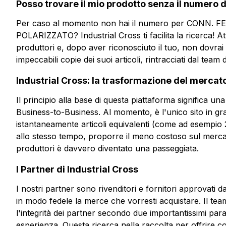
Posso trovare il mio prodotto senza il numero 
Per caso al momento non hai il numero per CONN.
POLARIZZATO? Industrial Cross ti facilita la ricerca! Attr
produttori e, dopo aver riconosciuto il tuo, non dovrai 
impeccabili copie dei suoi articoli, rintracciati dal team d
Industrial Cross: la trasformazione del mercat
Il principio alla base di questa piattaforma significa 
Business-to-Business. Al momento, è l'unico sito in g
istantaneamente articoli equivalenti (come ad esempio 
allo stesso tempo, proporre il meno costoso sul mercat
produttori è davvero diventato una passeggiata.
I Partner di Industrial Cross
I nostri partner sono rivenditori e fornitori approvati d
in modo fedele la merce che vorresti acquistare. Il tea
l'integrità dei partner secondo due importantissimi para
esperienza. Questa ricerca nella raccolta per offrire con