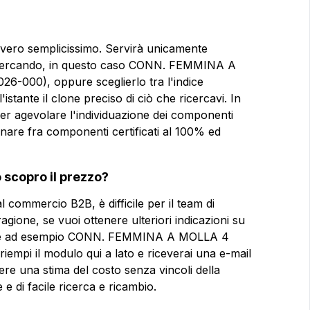
Email
Email
davvero semplicissimo. Servirà unicamente
tai cercando, in questo caso CONN. FEMMINA A
000), oppure sceglierlo tra l'indice
'istante il clone preciso di ciò che ricercavi. In
Azienda
Azienda
e per agevolare l'individuazione dei componenti
POLI PASSO
ionare fra componenti certificati al 100% ed
Note
Note
scopro il prezzo?
l commercio B2B, è difficile per il team di
agione, se vuoi ottenere ulteriori indicazioni su
Consenso obbligatorio
Consenso obbligatorio
e come ad esempio CONN. FEMMINA A MOLLA 4
pi il modulo qui a lato e riceverai una e-mail
Consenso profilazione
Consenso profilazione
ere una stima del costo senza vincoli della
e di facile ricerca e ricambio.
Invia la 