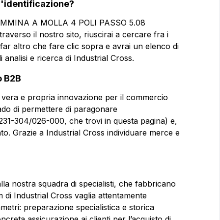
d'identificazione?
 FEMMINA A MOLLA 4 POLI PASSO 5.08
averso il nostro sito, riuscirai a cercare fra i
far altro che fare clic sopra e avrai un elenco di
i analisi e ricerca di Industrial Cross.
o B2B
una vera e propria innovazione per il commercio
rado di permettere di paragonare
231-304/026-000, che trovi in questa pagina) e,
o. Grazie a Industrial Cross individuare merce e
alla nostra squadra di specialisti, che fabbricano
m di Industrial Cross vaglia attentamente
metri: preparazione specialistica e storica
creta assicurazione ai clienti per l’acquisto di