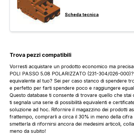
Scheda tecnica
Trova pezzi compatibili
Vorresti acquistare un prodotto economico ma pre
POLI PASSO 5.08 POLARIZZATO (231-304/026-000)? Sei
equivalente al tuo? Sei per caso stanco di spendere t
e perfetto per farti spendere poco e raggiungere eguali 
Questo database ti consente di trovare quello che stai c
ti segnala una serie di possibilità equivalenti e certifica
soluzione ad hoc. Rifornire il magazzino dei prodotti ass
frattempo, comprarli a circa il 30% in meno della cifra
Vuoi ricevere maggiori informaz
smetterla di rifornirsi ancora dei medesimi articoli, co
Compila il form per richiedere un preventivo
meno da subito!