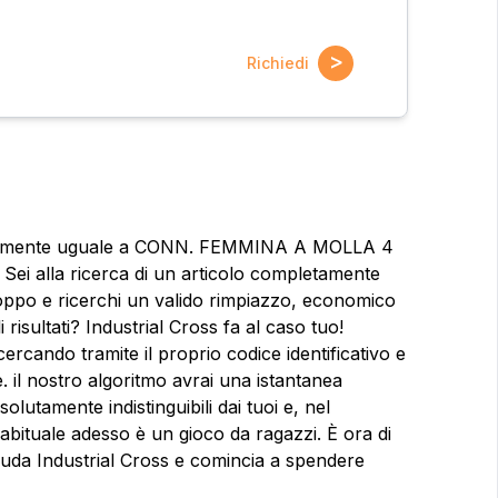
>
Richiedi
cisamente uguale a CONN. FEMMINA A MOLLA 4
 alla ricerca di un articolo completamente
roppo e ricerchi un valido rimpiazzo, economico
risultati? Industrial Cross fa al caso tuo!
ercando tramite il proprio codice identificativo e
te. il nostro algoritmo avrai una istantanea
olutamente indistinguibili dai tuoi e, nel
 abituale adesso è un gioco da ragazzi. È ora di
ioni?
llauda Industrial Cross e comincia a spendere
Nome
Nome