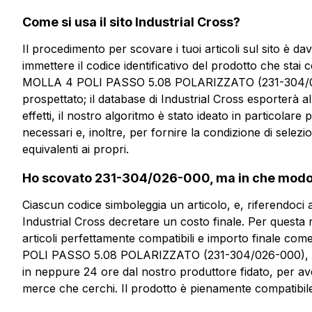
Vuoi ricevere
Come si usa il sito Industrial Cross?
più informazioni?
Il procedimento per scovare i tuoi articoli sul sito è 
immettere il codice identificativo del prodotto che s
MOLLA 4 POLI PASSO 5.08 POLARIZZATO (231-304/026-
CFP104-5.08
prospettato; il database di Industrial Cross esporterà all
effetti, il nostro algoritmo è stato ideato in particolar
CONN. FEMMINA A MOLLA 4 
necessari e, inoltre, per fornire la condizione di selez
5.08 POLARIZZATO
equivalenti ai propri.
Ho scovato 231-304/026-000, ma in che modo 
Scheda tecnica
Ciascun codice simboleggia un articolo, e, riferendoci a
Industrial Cross decretare un costo finale. Per questa r
articoli perfettamente compatibili e importo final
POLI PASSO 5.08 POLARIZZATO (231-304/026-000), riem
in neppure 24 ore dal nostro produttore fidato, per av
merce che cerchi. Il prodotto è pienamente compatibile 