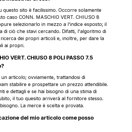
su questo sito è facilissimo. Occorre solamente
Email
Email
in questo caso CONN. MASCHIO VERT. CHIUSO 8
e selezionarlo in mezzo a l'indice esposto; il
di ciò che stavi cercando. Difatti, l'algoritmo di
V
cerca dei propri articoli e, inoltre, per dare la
Azienda
Azienda
i ai propri.
SO 8 POLI
CHIO VERT. CHIUSO 8 POLI PASSO 7.5
Note
Note
o?
 articolo; ovviamente, trattandosi di
team stabilire e prospettare un prezzo attendibile.
ti e dettagli e se hai bisogno di una stima di
Consenso obbligatorio
Consenso obbligatorio
ito, il tuo quesito arriverà al fornitore stesso.
Consenso profilazione
Consenso profilazione
ai bisogno. La merce è scelta e provata.
icazione del mio articolo come posso
Invia la 