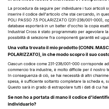
più informazioni?
La procedura da seguire per individuare i tuoi articoli 
inserire il codice dell'articolo che stai cercando, 
POLI PASSO 7.5 POLARIZZATO (231-238/001-000), oppur
database esporterà in un batter d'occhio la copia esatta 
CMP208-7.5-C
Industrial Cross è stato programmato per agevolare la ri
possibilità di selezione fra componenti garantiti ed ugual
CONN. MASCHIO VERT. CHIU
PASSO 7.5 POLARIZZATO
Una volta trovato il mio prodotto (CONN. MAS
POLARIZZATO), in che modo scopro il suo cost
Scheda tecnica
Ciascun codice come 231-238/001-000 corrisponde ad un
commercio tra industrie, è molto difficile per il nostro 
In conseguenza di ciò, se hai necessità di altri chiarimen
spesa, è sufficiente soltanto completare la scheda e, sub
Questo sarà in grado di estrapolare tutti i dati di cui h
Se non ho a portata di mano il codice d'identif
individuarlo?