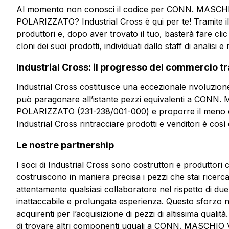
Al momento non conosci il codice per CONN. MASC
POLARIZZATO? Industrial Cross è qui per te! Tramite il n
produttori e, dopo aver trovato il tuo, basterà fare clic
cloni dei suoi prodotti, individuati dallo staff di analisi e 
Industrial Cross: il progresso del commercio t
Industrial Cross costituisce una eccezionale rivoluzion
può paragonare all’istante pezzi equivalenti a CO
POLARIZZATO (231-238/001-000) e proporre il meno cos
Industrial Cross rintracciare prodotti e venditori è c
Le nostre partnership
I soci di Industrial Cross sono costruttori e produttori 
costruiscono in maniera precisa i pezzi che stai ricerca
attentamente qualsiasi collaboratore nel rispetto di due
inattaccabile e prolungata esperienza. Questo sforzo ne
acquirenti per l’acquisizione di pezzi di altissima quali
di trovare altri componenti uguali a CONN. MASCHI