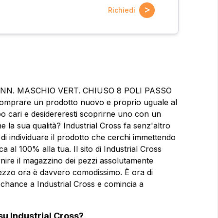
>
Richiedi
er CONN. MASCHIO VERT. CHIUSO 8 POLI PASSO
omprare un prodotto nuovo e proprio uguale al
oppo cari e desidereresti scoprirne uno con un
la sua qualità? Industrial Cross fa senz'altro
 di individuare il prodotto che cerchi immettendo
a al 100% alla tua. Il sito di Industrial Cross
nire il magazzino dei pezzi assolutamente
prezzo ora è davvero comodissimo. È ora di
na chance a Industrial Cross e comincia a
ioni?
Nome
Nome
su Industrial Cross?