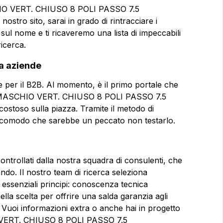
HIO VERT. CHIUSO 8 POLI PASSO 7.5
ostro sito, sarai in grado di rintracciare i
 sul nome e ti ricaveremo una lista di impeccabili
ricerca.
ra aziende
e per il B2B. Al momento, è il primo portale che
NN. MASCHIO VERT. CHIUSO 8 POLI PASSO 7.5
toso sulla piazza. Tramite il metodo di
osì comodo che sarebbe un peccato non testarlo.
controllati dalla nostra squadra di consulenti, che
ndo. Il nostro team di ricerca seleziona
 essenziali principi: conoscenza tecnica
lla scelta per offrire una salda garanzia agli
tà. Vuoi informazioni extra o anche hai in progetto
O VERT. CHIUSO 8 POLI PASSO 7.5