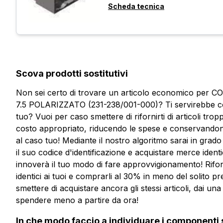
Scheda tecnica
Scova prodotti sostitutivi
Non sei certo di trovare un articolo economico p
7.5 POLARIZZATO (231-238/001-000)? Ti servirebbe c
tuo? Vuoi per caso smettere di rifornirti di articoli tr
costo appropriato, riducendo le spese e conservandone 
al caso tuo! Mediante il nostro algoritmo sarai in grado
il suo codice d'identificazione e acquistare merce identic
innoverà il tuo modo di fare approvvigionamento! Rifor
identici ai tuoi e comprarli al 30% in meno del solito 
smettere di acquistare ancora gli stessi articoli, dai u
Vuoi ricevere maggiori informaz
spendere meno a partire da ora!
Compila il form per richiedere un preventivo
In che modo faccio a individuare i componenti 
Vuoi ricevere