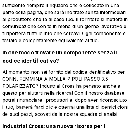
Email
Nome
Telefono
sufficiente riempire il riquadro che è collocato in una
parte della pagina, che sarà inoltrato senza intermediari
al produttore che fa al caso tuo. Il fornitore si metterà in
Email
comunicazione con te in meno di un giorno lavorativo e
Azienda
ti riporterà tutte le info che cercavi. Ogni componente è
testato e completamente equivalente al tuo.
Ruolo
Azienda
Ruolo
In che modo trovare un componente senza il
codice identificativo?
Note
Al momento non sei fornito del codice identificativo per
Note
CONN. FEMMINA A MOLLA 7 POLI PASSO 7.5
POLARIZZATO? Industrial Cross ha pensato anche a
questo per aiutarti nella ricerca! Con il nostro database,
potrai rintracciare i produttori e, dopo aver riconosciuto
Consenso obbligatorio
Consenso promozioni
Consenso
Consenso
il tuo, basterà farci clic e otterrai una lista di identici cloni
obbligatorio
promozioni
Consenso profilazione
Consenso terze parti
dei suoi pezzi, scovati dalla nostra squadra di analisi.
Consenso
Consenso terze
Industrial Cross: una nuova risorsa per il
profilazione
parti