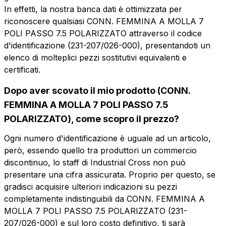
In effetti, la nostra banca dati è ottimizzata per
riconoscere qualsiasi CONN. FEMMINA A MOLLA 7
POLI PASSO 7.5 POLARIZZATO attraverso il codice
d'identificazione (231-207/026-000), presentandoti un
elenco di molteplici pezzi sostitutivi equivalenti e
certificati.
Vuoi ricevere maggiori
Dopo aver scovato il mio prodotto (CONN.
informazioni?
FEMMINA A MOLLA 7 POLI PASSO 7.5
Vuoi ricevere
Compila il form per richiedere un preventivo
POLARIZZATO), come scopro il prezzo?
più informazioni?
Ogni numero d'identificazione è uguale ad un articolo,
CFP207-7.5
però, essendo quello tra produttori un commercio
Nome
CONN. FEMMINA A MOLLA 7 POLI
discontinuo, lo staff di Industrial Cross non può
PASSO 7.5 POLARIZZATO
presentare una cifra assicurata. Proprio per questo, se
gradisci acquisire ulteriori indicazioni su pezzi
Telefono
Scheda tecnica
completamente indistinguibili da CONN. FEMMINA A
MOLLA 7 POLI PASSO 7.5 POLARIZZATO (231-
207/026-000) e sul loro costo definitivo, ti sarà