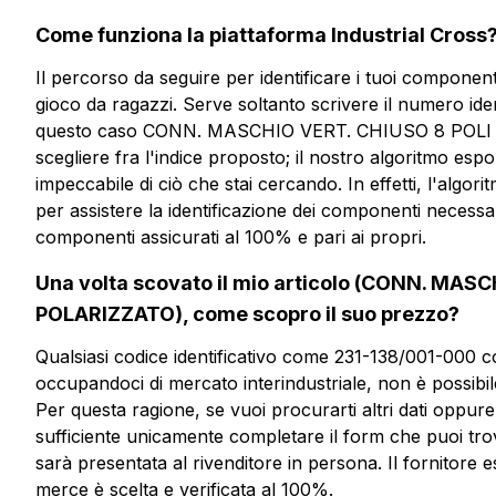
Vuoi ricevere
Come funziona la piattaforma Industrial Cross
più informazioni?
Il percorso da seguire per identificare i tuoi componen
gioco da ragazzi. Serve soltanto scrivere il numero ident
questo caso CONN. MASCHIO VERT. CHIUSO 8 POLI 
CMP108-5-CV
scegliere fra l'indice proposto; il nostro algoritmo es
impeccabile di ciò che stai cercando. In effetti, l'algori
CONN. MASCHIO VERT. CHIU
PASSO 5 POLARIZZATO
per assistere la identificazione dei componenti necessari
componenti assicurati al 100% e pari ai propri.
Una volta scovato il mio articolo (CONN. MAS
Scheda tecnica
POLARIZZATO), come scopro il suo prezzo?
Qualsiasi codice identificativo come 231-138/001-000 c
occupandoci di mercato interindustriale, non è possibile
Per questa ragione, se vuoi procurarti altri dati oppure
sufficiente unicamente completare il form che puoi tro
sarà presentata al rivenditore in persona. Il fornitore 
merce è scelta e verificata al 100%.