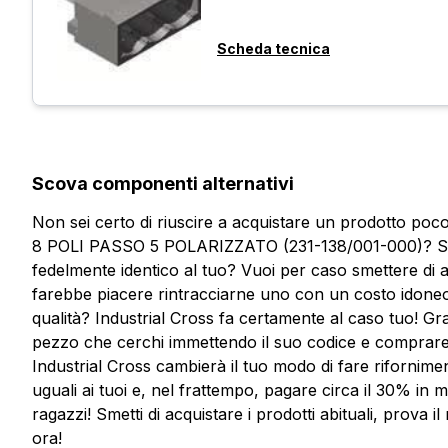
Scheda tecnica
Scova componenti alternativi
Non sei certo di riuscire a acquistare un prodotto
8 POLI PASSO 5 POLARIZZATO (231-138/001-000)? Sta
fedelmente identico al tuo? Vuoi per caso smettere di a
farebbe piacere rintracciarne uno con un costo idoneo
qualità? Industrial Cross fa certamente al caso tuo! Gra
pezzo che cerchi immettendo il suo codice e comprare me
Industrial Cross cambierà il tuo modo di fare rifornime
uguali ai tuoi e, nel frattempo, pagare circa il 30% in
Vuoi ricevere maggiori informaz
ragazzi! Smetti di acquistare i prodotti abituali, prova
Compila il form per richiedere un preventivo
ora!