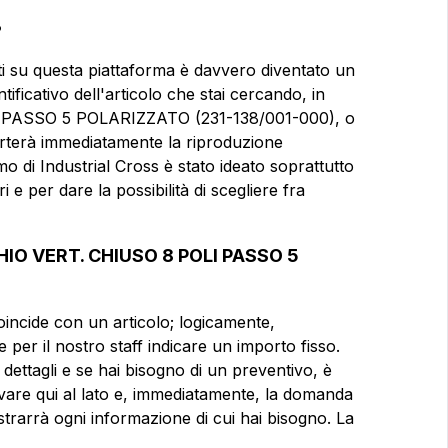
?
Email
Email
ti su questa piattaforma è davvero diventato un
ificativo dell'articolo che stai cercando, in
PASSO 5 POLARIZZATO (231-138/001-000), o
Azienda
Azienda
porterà immediatamente la riproduzione
tmo di Industrial Cross è stato ideato soprattutto
SO 8 POLI
 e per dare la possibilità di scegliere fra
Note
Note
CHIO VERT. CHIUSO 8 POLI PASSO 5
Consenso obbligatorio
Consenso obbligatorio
oincide con un articolo; logicamente,
 per il nostro staff indicare un importo fisso.
Consenso profilazione
Consenso profilazione
 dettagli e se hai bisogno di un preventivo, è
vare qui al lato e, immediatamente, la domanda
estrarrà ogni informazione di cui hai bisogno. La
Invia la 