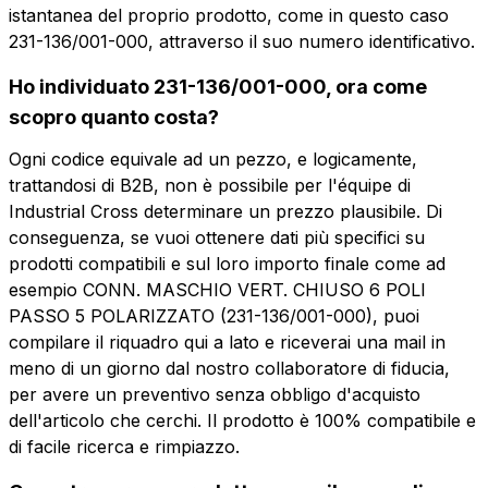
istantanea del proprio prodotto, come in questo caso
231-136/001-000, attraverso il suo numero identificativo.
Ho individuato 231-136/001-000, ora come
scopro quanto costa?
Ogni codice equivale ad un pezzo, e logicamente,
Vuoi ricevere maggiori
trattandosi di B2B, non è possibile per l'équipe di
informazioni?
Industrial Cross determinare un prezzo plausibile. Di
Vuoi ricevere
conseguenza, se vuoi ottenere dati più specifici su
Compila il form per richiedere un preventivo
prodotti compatibili e sul loro importo finale come ad
più informazioni?
esempio CONN. MASCHIO VERT. CHIUSO 6 POLI
CMP106-5-CV
PASSO 5 POLARIZZATO (231-136/001-000), puoi
Nome
CONN. MASCHIO VERT. CHIUSO 6 POLI
compilare il riquadro qui a lato e riceverai una mail in
PASSO 5 POLARIZZATO
meno di un giorno dal nostro collaboratore di fiducia,
per avere un preventivo senza obbligo d'acquisto
Telefono
dell'articolo che cerchi. Il prodotto è 100% compatibile e
Scheda tecnica
di facile ricerca e rimpiazzo.