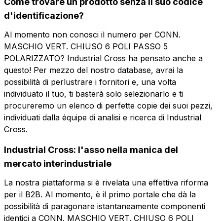
Email
Come trovare un prodotto senza il suo codice
Nome
Telefono
d'identificazione?
Al momento non conosci il numero per CONN.
Email
Azienda
MASCHIO VERT. CHIUSO 6 POLI PASSO 5
POLARIZZATO? Industrial Cross ha pensato anche a
questo! Per mezzo del nostro database, avrai la
Ruolo
possibilità di perlustrare i fornitori e, una volta
Azienda
Ruolo
individuato il tuo, ti basterà solo selezionarlo e ti
procureremo un elenco di perfette copie dei suoi pezzi,
Note
individuati dalla équipe di analisi e ricerca di Industrial
Note
Cross.
Industrial Cross: l'asso nella manica del
mercato interindustriale
Consenso obbligatorio
Consenso promozioni
Consenso
Consenso
obbligatorio
promozioni
La nostra piattaforma si è rivelata una effettiva riforma
Consenso profilazione
Consenso terze parti
per il B2B. Al momento, è il primo portale che dà la
Consenso
Consenso terze
possibilità di paragonare istantaneamente componenti
profilazione
parti
identici a CONN. MASCHIO VERT. CHIUSO 6 POLI
Invia la richiesta