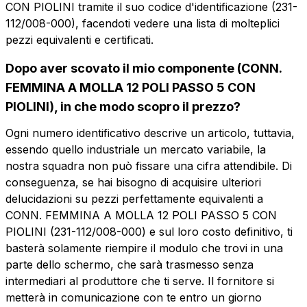
CON PIOLINI tramite il suo codice d'identificazione (231-
112/008-000), facendoti vedere una lista di molteplici
pezzi equivalenti e certificati.
Dopo aver scovato il mio componente (CONN.
FEMMINA A MOLLA 12 POLI PASSO 5 CON
Vuoi ricevere maggiori
PIOLINI), in che modo scopro il prezzo?
informazioni?
Vuoi ricevere
Ogni numero identificativo descrive un articolo, tuttavia,
Compila il form per richiedere un preventivo
essendo quello industriale un mercato variabile, la
più informazioni?
nostra squadra non può fissare una cifra attendibile. Di
CFP112-5-P
conseguenza, se hai bisogno di acquisire ulteriori
Nome
CONN. FEMMINA A MOLLA 12 POLI
delucidazioni su pezzi perfettamente equivalenti a
PASSO 5 CON PIOLINI
CONN. FEMMINA A MOLLA 12 POLI PASSO 5 CON
PIOLINI (231-112/008-000) e sul loro costo definitivo, ti
Telefono
Scheda tecnica
basterà solamente riempire il modulo che trovi in una
parte dello schermo, che sarà trasmesso senza
intermediari al produttore che ti serve. Il fornitore si
Email
Nome
Telefono
metterà in comunicazione con te entro un giorno