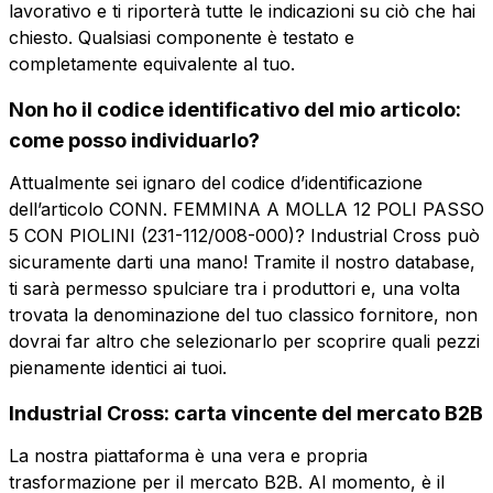
lavorativo e ti riporterà tutte le indicazioni su ciò che hai
chiesto. Qualsiasi componente è testato e
Email
completamente equivalente al tuo.
Azienda
Non ho il codice identificativo del mio articolo:
come posso individuarlo?
Ruolo
Azienda
Ruolo
Attualmente sei ignaro del codice d’identificazione
dell’articolo CONN. FEMMINA A MOLLA 12 POLI PASSO
Note
5 CON PIOLINI (231-112/008-000)? Industrial Cross può
Note
sicuramente darti una mano! Tramite il nostro database,
ti sarà permesso spulciare tra i produttori e, una volta
trovata la denominazione del tuo classico fornitore, non
dovrai far altro che selezionarlo per scoprire quali pezzi
Consenso obbligatorio
Consenso promozioni
Consenso
Consenso
pienamente identici ai tuoi.
obbligatorio
promozioni
Consenso profilazione
Consenso terze parti
Industrial Cross: carta vincente del mercato B2B
Consenso
Consenso terze
profilazione
parti
La nostra piattaforma è una vera e propria
Invia la richiesta
trasformazione per il mercato B2B. Al momento, è il