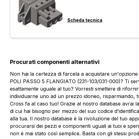
Scheda tecnica
Procurati componenti alternativi
Non hai la certezza di farcela a acquistare un'opz
POLI PASSO 5 FLANGIATO (231-103/031-000)? Ti serv
esattamente uguale al tuo? Vorresti smettere di rifornirt
individuarne uno ad un prezzo idoneo, risparmiando, tu
Cross fa al caso tuo! Grazie al nostro database avrai la 
di cui hai bisogno per mezzo del suo codice d'identific
alla tua. Il nostro database è la rivoluzione del tuo ap
procurarsi dei pezzi e componenti uguali ai tuoi e spe
Vuoi ricevere maggiori informaz
non è mai stato così semplice. Basta con gli stessi prod
Compila il form per richiedere un preventivo