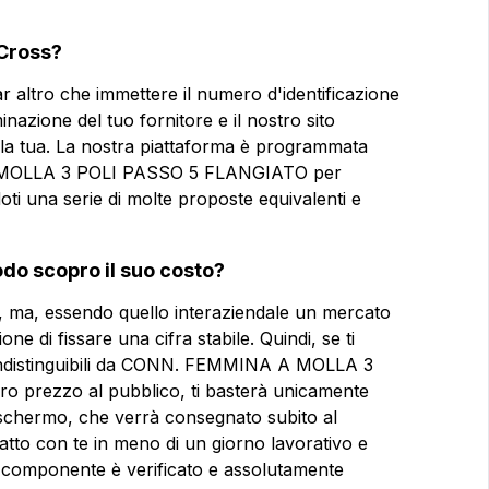
 Cross?
Email
Email
ar altro che immettere il numero d'identificazione
nazione del tuo fornitore e il nostro sito
lla tua. La nostra piattaforma è programmata
Azienda
Azienda
 A MOLLA 3 POLI PASSO 5 FLANGIATO per
i una serie di molte proposte equivalenti e
OLI PASSO 5
Note
Note
do scopro il suo costo?
o, ma, essendo quello interaziendale un mercato
one di fissare una cifra stabile. Quindi, se ti
e indistinguibili da CONN. FEMMINA A MOLLA 3
Consenso obbligatorio
Consenso obbligatorio
 prezzo al pubblico, ti basterà unicamente
Consenso profilazione
Consenso profilazione
o schermo, che verrà consegnato subito al
tatto con te in meno di un giorno lavorativo e
si componente è verificato e assolutamente
Invia la 