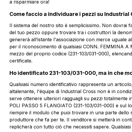
a risparmiare ora!
Vuoi ricevere
Come faccio a individuare i pezzi su Industrial
più informazioni?
Il sistema del nostro sito è semplicissimo. Non dovrai f
del tuo pezzo oppure trovare tra i costruttori la denomi
genererà all’istante l'associazione con merce uguale a
CFP103-5-F
per il riconoscimento di qualsiasi CONN. FEMMINA
mezzo del proprio codice (231-103/031-000), elencandot
CONN. FEMMINA A MOLLA 3 P
FLANGIATO
certificate.
Ho identificato 231-103/031-000, ma in che mo
Scheda tecnica
Qualsiasi numero identificativo rappresenta un articol
altalenante, l'équipe di Industrial Cross non è in condizi
serve ottenere ulteriori ragguagli su pezzi totalment
POLI PASSO 5 FLANGIATO (231-103/031-000) e sul loro
riempire il modulo che puoi trovare in una parte dell
produttore che fa per te. Il venditore si metterà in con
replicherà con tutto ciò che necessiti sapere. Qualsia