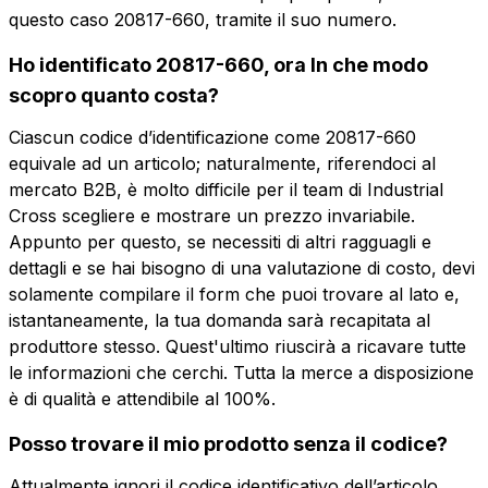
questo caso 20817-660, tramite il suo numero.
Ho identificato 20817-660, ora In che modo
scopro quanto costa?
Vuoi ricevere maggiori
Vuoi ricevere
Ciascun codice d’identificazione come 20817-660
informazioni?
equivale ad un articolo; naturalmente, riferendoci al
più informazioni?
Compila il form per richiedere un preventivo
mercato B2B, è molto difficile per il team di Industrial
Cross scegliere e mostrare un prezzo invariabile.
Nome
0505-4192-4181
Appunto per questo, se necessiti di altri ragguagli e
Manopola insertore-estrattore grigia
dettagli e se hai bisogno di una valutazione di costo, devi
inferiore
solamente compilare il form che puoi trovare al lato e,
Telefono
istantaneamente, la tua domanda sarà recapitata al
produttore stesso. Quest'ultimo riuscirà a ricavare tutte
Nome
Telefono
le informazioni che cerchi. Tutta la merce a disposizione
Email
è di qualità e attendibile al 100%.
Email
Posso trovare il mio prodotto senza il codice?
Azienda
Attualmente ignori il codice identificativo dell’articolo