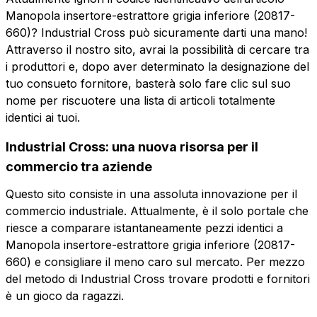
Manopola insertore-estrattore grigia inferiore (20817-
Azienda
Ruolo
660)? Industrial Cross può sicuramente darti una mano!
Ruolo
Attraverso il nostro sito, avrai la possibilità di cercare tra
i produttori e, dopo aver determinato la designazione del
Note
tuo consueto fornitore, basterà solo fare clic sul suo
nome per riscuotere una lista di articoli totalmente
Note
identici ai tuoi.
Industrial Cross: una nuova risorsa per il
Consenso
Consenso
commercio tra aziende
obbligatorio
promozioni
Consenso obbligatorio
Consenso promozioni
Questo sito consiste in una assoluta innovazione per il
Consenso
Consenso terze
Consenso profilazione
Consenso terze parti
profilazione
parti
commercio industriale. Attualmente, è il solo portale che
riesce a comparare istantaneamente pezzi identici a
Manopola insertore-estrattore grigia inferiore (20817-
Invia la richiesta
Invia la richiesta
660) e consigliare il meno caro sul mercato. Per mezzo
del metodo di Industrial Cross trovare prodotti e fornitori
è un gioco da ragazzi.