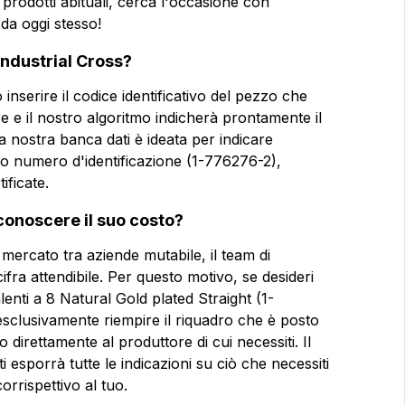
i prodotti abituali, cerca l'occasione con
da oggi stesso!
Email
Email
 Industrial Cross?
 inserire il codice identificativo del pezzo che
Azienda
Azienda
ore e il nostro algoritmo indicherà prontamente il
 la nostra banca dati è ideata per indicare
rio numero d'identificazione (1-776276-2),
Note
Note
ificate.
onoscere il suo costo?
mercato tra aziende mutabile, il team di
Consenso obbligatorio
Consenso obbligatorio
cifra attendibile. Per questo motivo, se desideri
lenti a 8 Natural Gold plated Straight (1-
Consenso profilazione
Consenso profilazione
 esclusivamente riempire il riquadro che è posto
direttamente al produttore di cui necessiti. Il
 esporrà tutte le indicazioni su ciò che necessiti
Invia la 
rrispettivo al tuo.