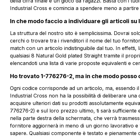
della cifra finale è un gioco da ragazzi. Basta con i tuo
più informazioni?
Industrial Cross e comincia a spendere meno a partire 
In che modo faccio a individuare gli articoli su
La struttura del nostro sito è semplicissima. Dovrai solo
ESP-B08D1TS
cerchi o trovare tra i rivenditori il nome del tuo fornit
match con un articolo indistinguibile dal tuo. In effetti,
8 Natural Gold plated Straight
qualsiasi 8 Natural Gold plated Straight tramite il prop
elencandoti una lista di varie proposte equivalenti e cert
Scheda tecnica
Ho trovato 1-776276-2, ma in che modo posso c
Ogni codice corrisponde ad un articolo, ma, essendo il 
Industrial Cross non ha la possibilità di deliberare una 
acquisire ulteriori dati su prodotti assolutamente equiva
776276-2) e sul loro prezzo ultimo, ti sarà sufficiente
nella parte destra della schermata, che verrà trasmesso 
fornitore aggiornerà in meno di un giorno lavorativo e ti
sapere. Qualsiasi componente è testato e pienamente co