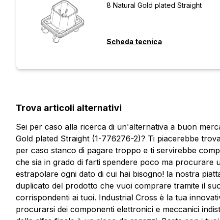
8 Natural Gold plated Straight
Scheda tecnica
Trova articoli alternativi
Sei per caso alla ricerca di un'alternativa a buon mer
Gold plated Straight (1-776276-2)? Ti piacerebbe trov
per caso stanco di pagare troppo e ti servirebbe com
che sia in grado di farti spendere poco ma procurare ugu
estrapolare ogni dato di cui hai bisogno! la nostra pia
duplicato del prodotto che vuoi comprare tramite il suo
Vuoi ricevere maggiori informaz
corrispondenti ai tuoi. Industrial Cross è la tua innova
Compila il form per richiedere un preventivo
procurarsi dei componenti elettronici e meccanici indist
Vuoi ricevere