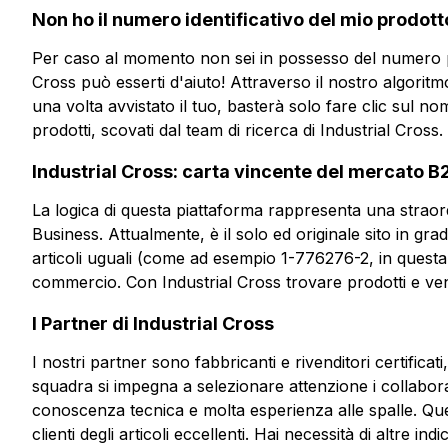
Non ho il numero identificativo del mio prodot
Per caso al momento non sei in possesso del numero pe
Cross può esserti d'aiuto! Attraverso il nostro algoritmo, 
una volta avvistato il tuo, basterà solo fare clic sul no
prodotti, scovati dal team di ricerca di Industrial Cross.
Industrial Cross: carta vincente del mercato B
La logica di questa piattaforma rappresenta una straor
Business. Attualmente, è il solo ed originale sito in g
articoli uguali (come ad esempio 1-776276-2, in quest
commercio. Con Industrial Cross trovare prodotti e ven
I Partner di Industrial Cross
I nostri partner sono fabbricanti e rivenditori certifica
squadra si impegna a selezionare attenzione i collabora
conoscenza tecnica e molta esperienza alle spalle. Ques
clienti degli articoli eccellenti. Hai necessità di altre in