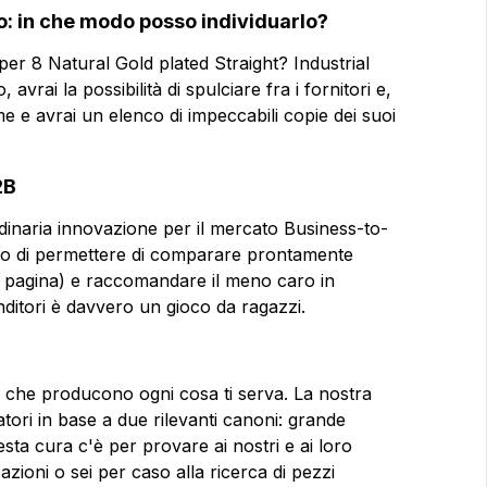
to: in che modo posso individuarlo?
r 8 Natural Gold plated Straight? Industrial
avrai la possibilità di spulciare fra i fornitori e,
me e avrai un elenco di impeccabili copie dei suoi
2B
dinaria innovazione per il mercato Business-to-
rado di permettere di comparare prontamente
a pagina) e raccomandare il meno caro in
ditori è davvero un gioco da ragazzi.
ti, che producono ogni cosa ti serva. La nostra
tori in base a due rilevanti canoni: grande
ta cura c'è per provare ai nostri e ai loro
dicazioni o sei per caso alla ricerca di pezzi