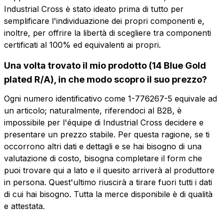
Industrial Cross è stato ideato prima di tutto per
semplificare l'individuazione dei propri componenti e,
inoltre, per offrire la libertà di scegliere tra componenti
Vuoi ricevere maggiori
certificati al 100% ed equivalenti ai propri.
informazioni?
Una volta trovato il mio prodotto (14 Blue Gold
Vuoi ricevere
Compila il form per richiedere un preventivo
plated R/A), in che modo scopro il suo prezzo?
più informazioni?
ESP-B14R1TS
Ogni numero identificativo come 1-776267-5 equivale ad
Nome
un articolo; naturalmente, riferendoci al B2B, è
14 Blue Gold plated R/A
impossibile per l'équipe di Industrial Cross decidere e
presentare un prezzo stabile. Per questa ragione, se ti
Telefono
occorrono altri dati e dettagli e se hai bisogno di una
Scheda tecnica
valutazione di costo, bisogna completare il form che
puoi trovare qui a lato e il quesito arriverà al produttore
in persona. Quest'ultimo riuscirà a tirare fuori tutti i dati
Email
Nome
Telefono
di cui hai bisogno. Tutta la merce disponibile è di qualità
e attestata.
Email