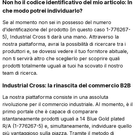
Azienda
Non ho il codice identificativo del mio articolo: In
che modo potrei individuarlo?
Se al momento non sei in possesso del numero
Ruolo
Azienda
Ruolo
d'identificazione del prodotto (in questo caso 1-776267-
5), Industrial Cross ti darà una mano. Attraverso la
nostra piattaforma, avrai la possibilità di ricercare tra i
Note
Note
produttori e, se dovessi vedere il tuo fornitore abituale,
non ti servirà altro che sceglierlo per scoprire quali
prodotti totalmente uguali ai tuoi ha scovato il nostro
team di ricerca.
Consenso obbligatorio
Consenso promozioni
Consenso
Consenso
Industrial Cross: la rinascita del commercio B2B
obbligatorio
promozioni
Consenso profilazione
Consenso terze parti
La nostra piattaforma consiste in una assoluta
Consenso
Consenso terze
profilazione
parti
rivoluzione per il commercio industriale. Al momento, è il
Invia la richiesta
primo portale che è capace di comparare
istantaneamente prodotti uguali a 14 Blue Gold plated
Invia la richiesta
R/A (1-776267-5) e, simultaneamente, individuare quello
più vantaggioso sulla piazza. Tramite il metodo di