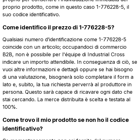
proprio prodotto, come in questo caso 1-776228-5, il
suo codice identificativo.
Vuoi ricevere maggiori
Come identifico il prezzo di 1-776228-5?
informazioni?
Vuoi ricevere
Compila il form per richiedere un preventivo
Qualsiasi numero d’identificazione come 1-776228-5
più informazioni?
coincide con un articolo; occupandoci di commercio
B2B, non è possibile per l'équipe di Industrial Cross
ESP-B23D1TS
indicare un importo attendibile. In conseguenza di ciò, se
Nome
23 Blue Gold plated Straight
vuoi altre informazioni e dettagli oppure se hai bisogno
di una valutazione, bisognerà solo completare il form a
Telefono
lato e, subito, la tua richiesta perverrà al produttore in
Scheda tecnica
persona. Questo sarà capace di ricavare ogni dato che
stai cercando. La merce distribuita è scelta e testata al
100%.
Email
Nome
Telefono
Come trovo il mio prodotto se non ho il codice
identificativo?
Email
Azienda