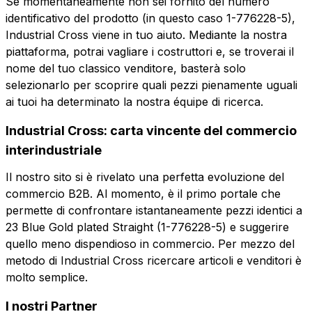
Se momentaneamente non sei fornito del numero
identificativo del prodotto (in questo caso 1-776228-5),
Industrial Cross viene in tuo aiuto. Mediante la nostra
Ruolo
Azienda
Ruolo
piattaforma, potrai vagliare i costruttori e, se troverai il
nome del tuo classico venditore, basterà solo
selezionarlo per scoprire quali pezzi pienamente uguali
Note
Note
ai tuoi ha determinato la nostra équipe di ricerca.
Industrial Cross: carta vincente del commercio
interindustriale
Consenso obbligatorio
Consenso promozioni
Consenso
Consenso
Il nostro sito si è rivelato una perfetta evoluzione del
obbligatorio
promozioni
Consenso profilazione
Consenso terze parti
commercio B2B. Al momento, è il primo portale che
Consenso
Consenso terze
permette di confrontare istantaneamente pezzi identici a
profilazione
parti
23 Blue Gold plated Straight (1-776228-5) e suggerire
Invia la richiesta
quello meno dispendioso in commercio. Per mezzo del
metodo di Industrial Cross ricercare articoli e venditori è
Invia la richiesta
molto semplice.
I nostri Partner